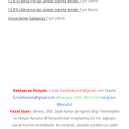
12 BTU klima için kaç amper sigorta gerekir ?
için
admin
12 BTU klima için kaç amper sigorta gerekir ?
için
Beyza
Greve kimler katılamaz ?
için
admin
riş
Reklam ve İletişim:
E-mail:
backlinkpaneli@gmail.com
Teams:
forumhizmeti@gmail.com
Whatsapp: 0262 606 0 726
Telegram:
@karabul
Yasal Uyarı:
Sitemiz, 5651 Sayılı Kanun gereğince Bilgi Teknolojileri
ve İletişim Kurumu (BTK) tarafından onaylanmış bir Yer Sağlayıcı
olarak hizmet vermektedir. Bu nedenle, sitedeki içerikleri proaktif