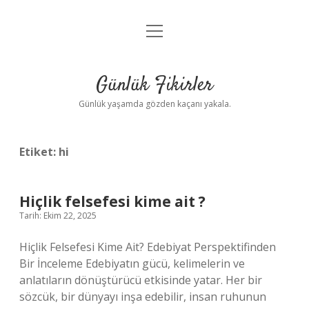
menüyü
Anasayfa
aç
Gizlilik Politikası
Günlük Fikirler
Yasal Uyarı
Günlük yaşamda gözden kaçanı yakala.
Hakkımızda
Etiket:
hi
Hiçlik felsefesi kime ait ?
Tarih: Ekim 22, 2025
Hiçlik Felsefesi Kime Ait? Edebiyat Perspektifinden
Bir İnceleme Edebiyatın gücü, kelimelerin ve
anlatıların dönüştürücü etkisinde yatar. Her bir
sözcük, bir dünyayı inşa edebilir, insan ruhunun