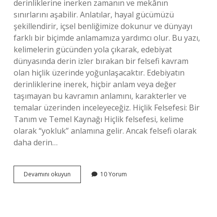
derinliklerine inerken zamanın ve mekânın
sınırlarını aşabilir. Anlatılar, hayal gücümüzü
şekillendirir, içsel benliğimize dokunur ve dünyayı
farklı bir biçimde anlamamıza yardımcı olur. Bu yazı,
kelimelerin gücünden yola çıkarak, edebiyat
dünyasında derin izler bırakan bir felsefi kavram
olan hiçlik üzerinde yoğunlaşacaktır. Edebiyatın
derinliklerine inerek, hiçbir anlam veya değer
taşımayan bu kavramın anlamını, karakterler ve
temalar üzerinden inceleyeceğiz. Hiçlik Felsefesi: Bir
Tanım ve Temel Kaynağı Hiçlik felsefesi, kelime
olarak “yokluk” anlamına gelir. Ancak felsefi olarak
daha derin…
Hiçlik
Devamını okuyun
10 Yorum
felsefesi
kime
ait
?