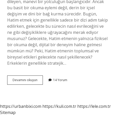
dileyen, manevi bir yolculuğun başlangıcıdır. Ancak
bu basit bir okuma eylemi değil, derin bir içsel
değişim ve dini bir bağ kurma sürecidir. Bugün,
Hatim etmek için genellikle sadece bir dizi adım takip
edilirken, gelecekte bu sürecin nasıl evrileceğini ve
ne gibi değişikliklere uğrayacağını merak ediyor
musunuz? Gelecekte, Hatim etmenin yalnızca fiziksel
bir okuma değil, dijital bir deneyim haline gelmesi
mümkün mü? Peki, Hatim etmenin toplumsal ve
bireysel etkileri gelecekte nasıl şekillenecek?
Erkeklerin genellikle stratejik…
Hatim
Devamını okuyun
14 Yorum
etmek
için
ne
yapılır
?
https://urbanbixi.com
https://kuli.com.tr
https://lele.com.tr
Sitemap