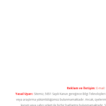
Reklam ve İletişim:
E-mail:
Yasal Uyarı:
Sitemiz, 5651 Sayılı Kanun gereğince Bilgi Teknolojiler
veya araştırma yükümlülüğümüz bulunmamaktadır. Ancak, üyelerimiz ya
kurum veya şahıs şirketi ile hiçbir bağlantısı bulunmamaktadır. S