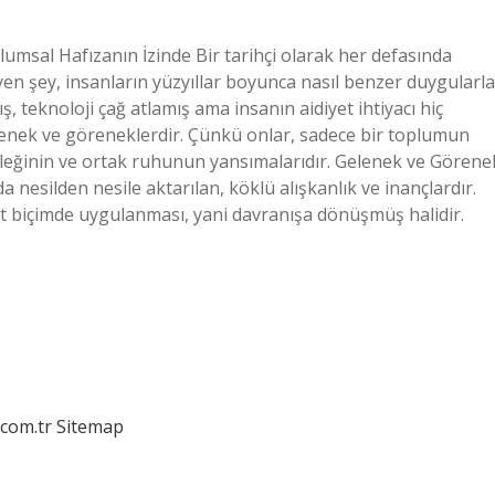
msal Hafızanın İzinde Bir tarihçi olarak her defasında
yen şey, insanların yüzyıllar boyunca nasıl benzer duygularla
ış, teknoloji çağ atlamış ama insanın aidiyet ihtiyacı hiç
gelenek ve göreneklerdir. Çünkü onlar, sadece bir toplumun
belleğinin ve ortak ruhunun yansımalarıdır. Gelenek ve Görene
 nesilden nesile aktarılan, köklü alışkanlık ve inançlardır.
 biçimde uygulanması, yani davranışa dönüşmüş halidir.
.com.tr
Sitemap