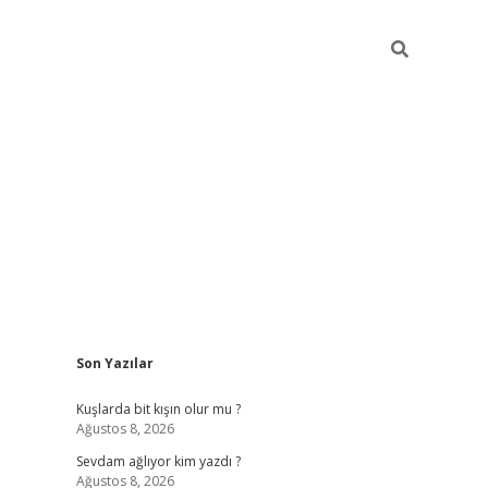
Sidebar
Son Yazılar
ilbet giriş
Kuşlarda bit kışın olur mu ?
Ağustos 8, 2026
Sevdam ağlıyor kim yazdı ?
Ağustos 8, 2026