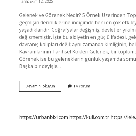
Tarih: Ekim 12, 2025
Gelenek ve Görenek Nedir? 5 Örnek Üzerinden Toplu
geçmişin derinliklerine indiğimde beni en çok etkile
yaşadıklarıdır. Coğrafyalar değişmiş, devletler yıkılm
değişmemiştir. İşte bu aidiyetin en güçlü ifadesi, 
davranış kalıpları değil; aynı zamanda kimliğinin, 
Kavramlarının Tarihsel Kökleri Gelenek, bir toplumda
Görenek ise bu geleneklerin günlük yaşamda somut
Başka bir deyişle…
Gelenek
Devamını okuyun
14 Yorum
ve
görenek
nedir
5
örnek
https://urbanbixi.com
https://kuli.com.tr
https://lele
?