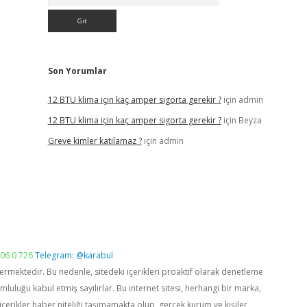
Son Yorumlar
12 BTU klima için kaç amper sigorta gerekir ?
için
admin
12 BTU klima için kaç amper sigorta gerekir ?
için
Beyza
Greve kimler katılamaz ?
için
admin
06 0 726
Telegram: @karabul
vermektedir. Bu nedenle, sitedeki içerikleri proaktif olarak denetleme
luğu kabul etmiş sayılırlar. Bu internet sitesi, herhangi bir marka,
içerikler haber niteliği taşımamakta olup, gerçek kurum ve kişiler