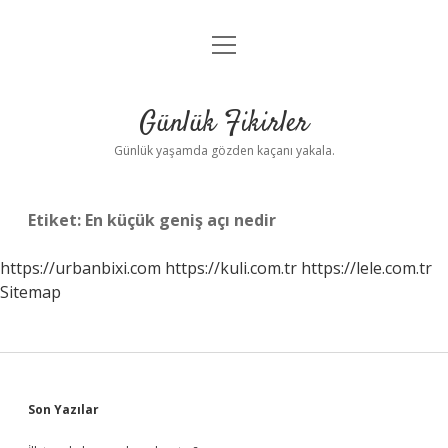
menüyü
Anasayfa
aç
Gizlilik Politikası
Günlük Fikirler
Yasal Uyarı
Günlük yaşamda gözden kaçanı yakala.
Hakkımızda
Etiket:
En küçük geniş açı nedir
https://urbanbixi.com
https://kuli.com.tr
https://lele.com.tr
Sitemap
Sidebar
Son Yazılar