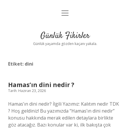
menüyü
Anasayfa
aç
Gizlilik Politikası
Günlük Fikirler
Yasal Uyarı
Günlük yaşamda gözden kaçanı yakala.
Hakkımızda
Etiket:
dini
Hamas’ın dini nedir ?
Tarih: Haziran 23, 2026
Hamas’ın dini nedir? İlgili Yazımız: Kalıtım nedir TDK
? Hoş geldiniz! Bu yazımızda “Hamas’ın dini nedir”
konusu hakkında merak edilen detaylara birlikte
göz atacağız. Bazı konular var ki, ilk bakışta çok