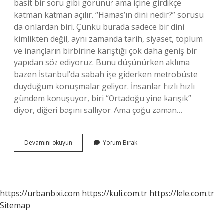
basit bir soru gibi görünür ama içine girdikçe
katman katman açılır. “Hamas’ın dini nedir?” sorusu
da onlardan biri. Çünkü burada sadece bir dini
kimlikten değil, aynı zamanda tarih, siyaset, toplum
ve inançların birbirine karıştığı çok daha geniş bir
yapıdan söz ediyoruz. Bunu düşünürken aklıma
bazen İstanbul’da sabah işe giderken metrobüste
duyduğum konuşmalar geliyor. İnsanlar hızlı hızlı
gündem konuşuyor, biri “Ortadoğu yine karışık”
diyor, diğeri başını sallıyor. Ama çoğu zaman…
Hamas’ın
Devamını okuyun
Yorum Bırak
dini
nedir
?
https://urbanbixi.com
https://kuli.com.tr
https://lele.com.tr
Sitemap