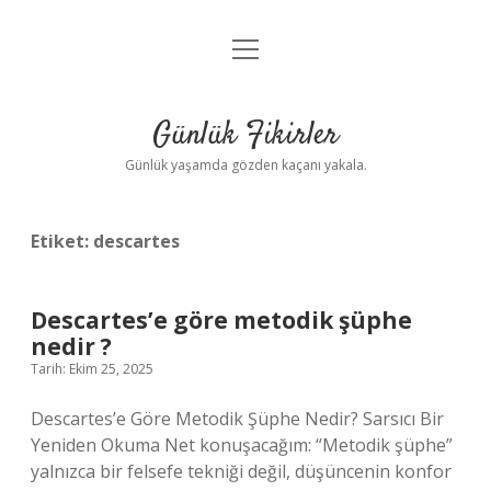
menüyü
Anasayfa
aç
Gizlilik Politikası
Günlük Fikirler
Yasal Uyarı
Günlük yaşamda gözden kaçanı yakala.
Hakkımızda
Etiket:
descartes
Descartes’e göre metodik şüphe
nedir ?
Tarih: Ekim 25, 2025
Descartes’e Göre Metodik Şüphe Nedir? Sarsıcı Bir
Yeniden Okuma Net konuşacağım: “Metodik şüphe”
yalnızca bir felsefe tekniği değil, düşüncenin konfor