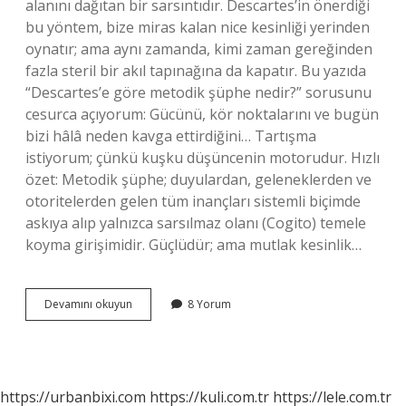
alanını dağıtan bir sarsıntıdır. Descartes’in önerdiği
bu yöntem, bize miras kalan nice kesinliği yerinden
oynatır; ama aynı zamanda, kimi zaman gereğinden
fazla steril bir akıl tapınağına da kapatır. Bu yazıda
“Descartes’e göre metodik şüphe nedir?” sorusunu
cesurca açıyorum: Gücünü, kör noktalarını ve bugün
bizi hâlâ neden kavga ettirdiğini… Tartışma
istiyorum; çünkü kuşku düşüncenin motorudur. Hızlı
özet: Metodik şüphe; duyulardan, geleneklerden ve
otoritelerden gelen tüm inançları sistemli biçimde
askıya alıp yalnızca sarsılmaz olanı (Cogito) temele
koyma girişimidir. Güçlüdür; ama mutlak kesinlik…
Descartes’e
Devamını okuyun
8 Yorum
göre
metodik
şüphe
nedir
?
https://urbanbixi.com
https://kuli.com.tr
https://lele.com.tr