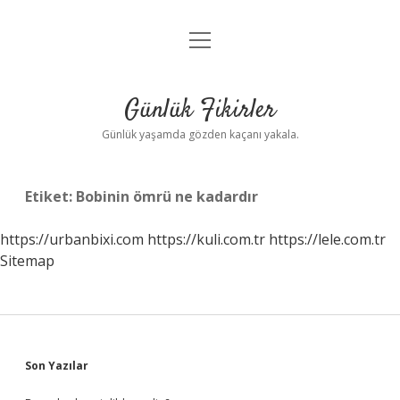
menüyü
Anasayfa
aç
Gizlilik Politikası
Günlük Fikirler
Yasal Uyarı
Günlük yaşamda gözden kaçanı yakala.
Hakkımızda
Etiket:
Bobinin ömrü ne kadardır
https://urbanbixi.com
https://kuli.com.tr
https://lele.com.tr
Sitemap
Sidebar
Son Yazılar