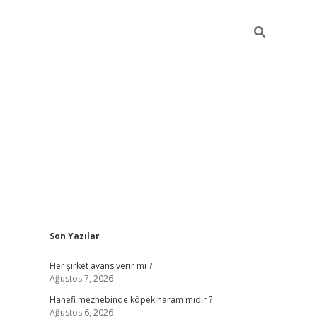
Sidebar
Son Yazılar
ilbet giriş
Her şirket avans verir mi ?
Ağustos 7, 2026
Hanefi mezhebinde köpek haram mıdır ?
Ağustos 6, 2026