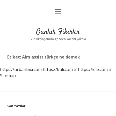
menüyü
Anasayfa
aç
Gizlilik Politikası
Günlük Fikirler
Yasal Uyarı
Günlük yaşamda gözden kaçanı yakala.
Hakkımızda
Etiket:
Aim assist türkçe ne demek
https://urbanbixi.com
https://kuli.com.tr
https://lele.com.tr
Sitemap
Sidebar
Son Yazılar