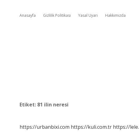
Anasayfa
Gizlilik Politikası
Yasal Uyarı
Hakkımızda
Etiket:
81 ilin neresi
https://urbanbixi.com
https://kuli.com.tr
https://lele