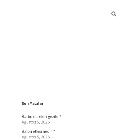
Sidebar
Son Yazılar
ilbet giriş
Bartın nereleri gezilir ?
Ağustos 5, 2026
Balon etkisi nedir ?
Ağustos 5, 2026