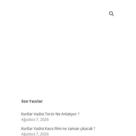
Sidebar
Son Yazılar
ilbet giriş
Kurtlar Vadisi Terör Ne Anlatıyor ?
Ağustos 7, 2026
Kurtlar Vadisi Kaos filmi ne zaman çıkacak ?
Ağustos 7, 2026